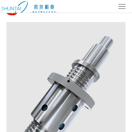
网
热销产品
站
关
首
于
产
页
顺
品
技
泰
中
术
新
心
参
闻
联
数
资
系
讯
我
们