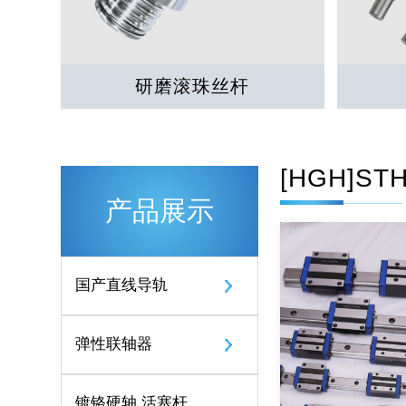
研磨滚珠丝杆
[HGH]S
产品展示
国产直线导轨
弹性联轴器
镀铬硬轴 活塞杆