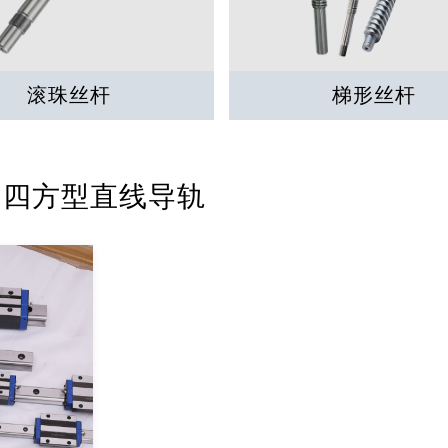
滚珠丝杆
梯形丝杆
TH四方型直线导轨